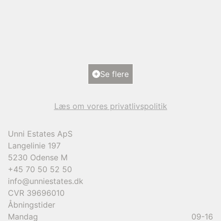
Rønne Alle 20,
5700 Svendborg
2
Boligareal
193
m
2
Grundareal
1.101
m
Ejendomstype
Villa
Se flere
9.950.000 kr.
Læs om vores privatlivspolitik
Unni Estates ApS
Langelinie 197
5230
Odense M
+45 70 50 52 50
info@unniestates.dk
CVR
39696010
Åbningstider
Mandag
09-16