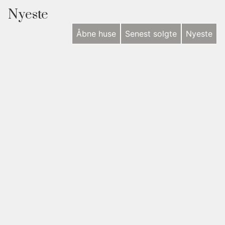
Nyeste
Åbne huse
Senest solgte
Nyeste
NYHED
Langøvej 546, Langø