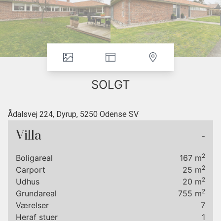
SOLGT
Ådalsvej 224, Dyrup, 5250 Odense SV
Solgt
Villa
-
Villaen er nyistandsat og står fuldstændig indflytningsklar.
2
Boligareal
167
m
Spændende etplans vinkelvilla beliggende i attraktivt kvarter i Dyrup.
2
Carport
25
m
2
Udhus
20
m
Villaen er opført i smukke røde sten og indeholder entré med gæstetoilet,
2
Grundareal
755
m
nyere flot køkken fra Designa fra 2006 med granitbordplade samt klinker
Værelser
7
med gulvvarme. Endvidere godt bryggers. Huset er belvet om-og tilbygget i
Heraf stuer
1