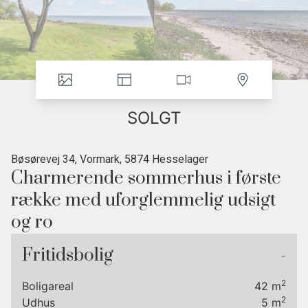
SOLGT
Bøsørevej 34, Vormark, 5874 Hesselager
Charmerende sommerhus i første
række med uforglemmelig udsigt
og ro
• Første række til vandet
Fritidsbolig
-
• Panoramaudsigt over havet
• Stor sydvendt terrasse
2
Boligareal
42
m
• Strand lige nedenfor grunden
2
Udhus
5
m