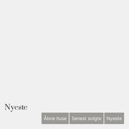
yderligere to dejlige strande inden for gåafstand langs
kysten.
Her får man et helt særligt fristed og nøglen til det
gode liv.
Nyeste
Åbne huse
Senest solgte
Nyeste