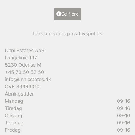
2
Grundareal
1.101
m
Ejendomstype
Villa
Se flere
9.950.000 kr.
Læs om vores privatlivspolitik
Unni Estates ApS
Langelinie 197
5230
Odense M
+45 70 50 52 50
info@unniestates.dk
CVR
39696010
Åbningstider
Mandag
09-16
Tirsdag
09-16
Onsdag
09-16
Torsdag
09-16
Fredag
09-16