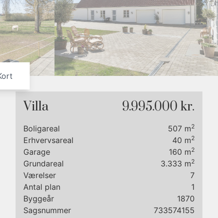
8
9
Kort
Villa
9.995.000 kr.
2
Boligareal
507
m
2
Erhvervsareal
40
m
2
Garage
160
m
2
Grundareal
3.333
m
Værelser
7
Antal plan
1
Byggeår
1870
Sagsnummer
733574155