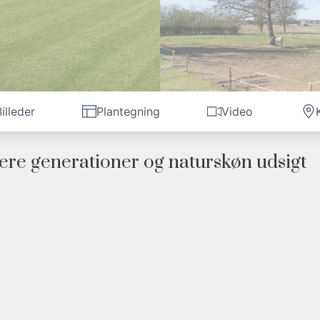
illeder
Plantegning
Video
flere generationer og naturskøn udsigt
ighed