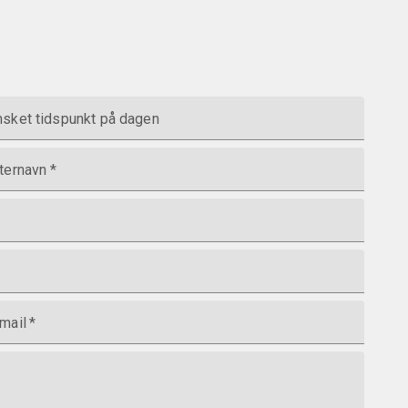
sket tidspunkt på dagen
ternavn
*
mail
*