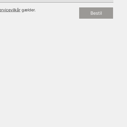
ervicevilkår
gælder.
Bestil