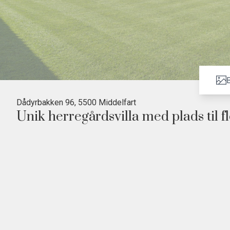
B
Dådyrbakken 96, 5500 Middelfart
Unik herregårdsvilla med plads til 
Gennemrenoveret herregård fra 1870
Eksklusivt Designa køkken-alrum
2 masterbedrooms med bad og walk-in
Ideel til flere generationer med separat boligmul
160 m² garage/værksted med bad