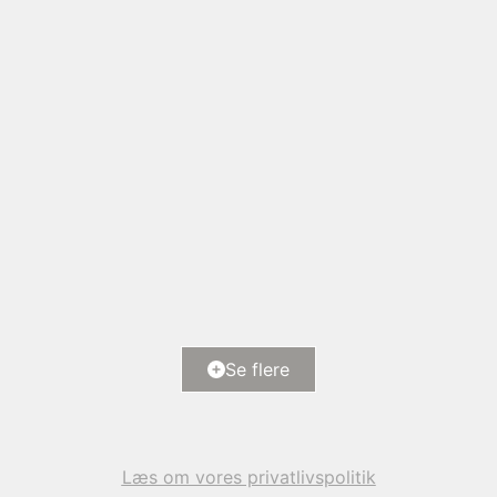
Rønne Alle 20,
5700 Svendborg
2
Boligareal
193
m
2
Grundareal
1.101
m
Ejendomstype
Villa
Se flere
9.950.000 kr.
Læs om vores privatlivspolitik