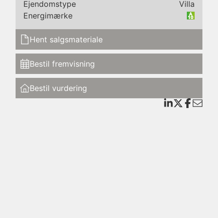
Ejendomstype
Villa
Energimærke
Hent salgsmateriale
 som
Bestil fremvisning
Bestil vurdering
f
m og
e