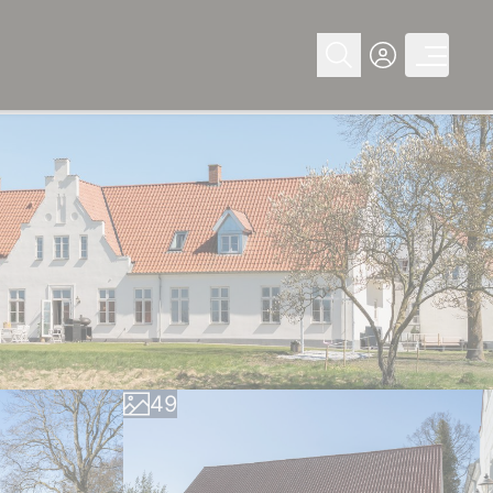
0
1
2
3
4
0
5
1
6
2
7
3
8
4
9
5
6
7