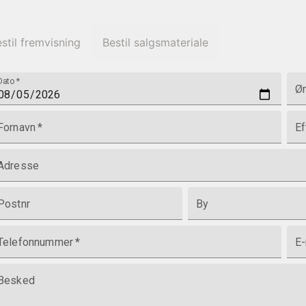
stil fremvisning
Bestil salgsmateriale
Dato
*
Øn
Fornavn
*
Ef
Adresse
Postnr
By
Telefonnummer
*
E-
Besked