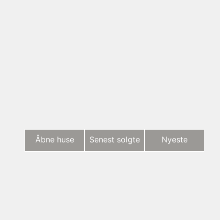
Åbne huse
Senest solgte
Nyeste