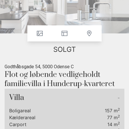
SOLGT
Godthåbsgade 54, 5000 Odense C
Flot og løbende vedligeholdt
familievilla i Hunderup-kvarteret
• Stille beliggenhed
Villa
-
• Plads til stor familie
• Sol hele dagen i haven
2
Boligareal
157
m
• Gåafstand til centrum
2
Kælderareal
77
m
2
Carport
14
m
• Tre skoler inden for 500 meter