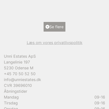
5250 Odense SV
2
Boligareal
288
m
2
Grundareal
890
m
Ejendomstype
Villa
Se flere
12.000.000 kr.
Læs om vores privatlivspolitik
Unni Estates ApS
Langelinie 197
5230
Odense M
+45 70 50 52 50
info@unniestates.dk
CVR
39696010
Åbningstider
Mandag
09-16
Tirsdag
09-16
Onsdag
09-16