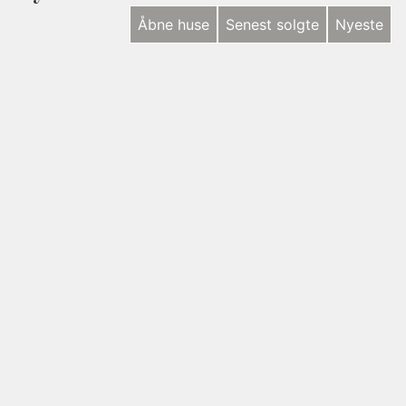
Åbne huse
Senest solgte
Nyeste
NYHED
Halshusene 21, Hasmark Strand
5450 Otterup