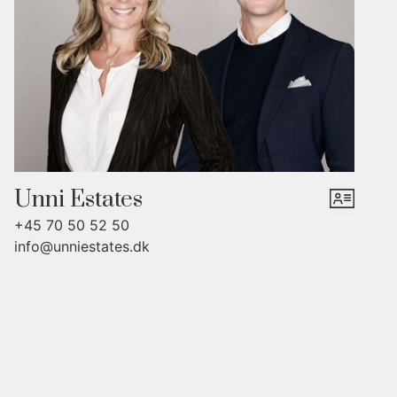
anden sal med 2,30 meter til højeste loftspunkt, der dog ikke er
med i BBR. Her kan man indrette kontor, legeværelse eller
gæsterum. Kælderen rummer det andet badeværelse, et
bryggers med vaskefaciliteter og flere disponible rum. Der er
indgang til kælderen udefra. Man kan eventuelt renovere den til
en lækker teenageafdeling eller en etage med hjemmekontorer,
træningsrum og måske endda vinkælder eller viktualierum.
Unni Estates
Grunden er dejligt overkommelig, så man her ikke behøver
+45 70 50 52 50
tænke så meget på havearbejde. Til gengæld er der dejlige
info@unniestates.dk
terrasseområder hele vejen rundt, så man kan flytte sig efter
solen eller det skyggefulde hele dagen. Grunden er lukket og
ugeneret, så man har privatliv. Der er også plads til biler. Når I
går ud fra grunden, er I omgivet af de mange flotte villaer, som
kendetegner dette skønne kvarter. Og I kan se frem til at have
meget af det, man godt kan lide, inden for gåafstand, både den
centrale del af Odense og mange af de bedste rekreative