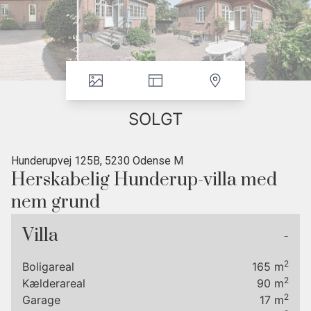
SOLGT
Hunderupvej 125B, 5230 Odense M
Herskabelig Hunderup-villa med
nem grund
UDVALGTE BILLEDER ER STYLET UD FRA IDEER TIL
Villa
-
MODERNISERING.
2
Boligareal
165
m
En mindre herskabsvilla i klassisk stil beliggende lige midt i det
2
Kælderareal
90
m
attraktive Hunderup-kvarter med kort afstand til Skovsøen,
2
Garage
17
m