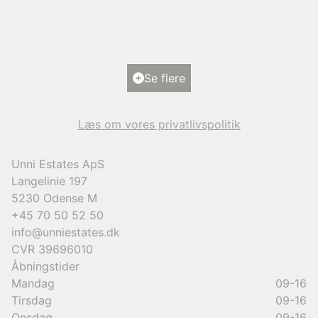
5700 Svendborg
2
Boligareal
193
m
2
Grundareal
1.101
m
Ejendomstype
Villa
Se flere
9.950.000 kr.
Læs om vores privatlivspolitik
Unni Estates ApS
Langelinie 197
5230
Odense M
+45 70 50 52 50
info@unniestates.dk
CVR
39696010
Åbningstider
Mandag
09-16
Tirsdag
09-16
Onsdag
09-16