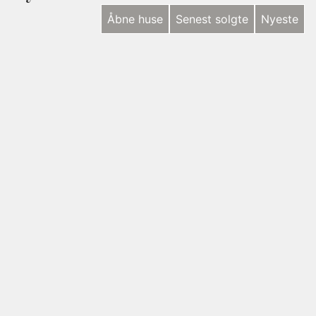
Åbne huse
Senest solgte
Nyeste
NYHED
Langøvej 546, Langø
5390 Martofte