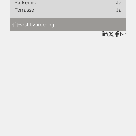
k,
Parkering
Ja
Terrasse
Ja
e
Bestil vurdering
 at
r til
t