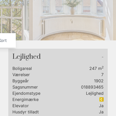
6
7
8
9
Kort
Lejlighed
-
2
Boligareal
247
m
Værelser
7
Byggeår
1902
Sagsnummer
018893465
Ejendomstype
Lejlighed
Energimærke
Elevator
Ja
ort
Husdyr tilladt
Ja