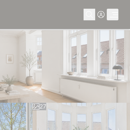
0
1
2
3
4
0
5
1
6
2
7
3
8
4
9
5