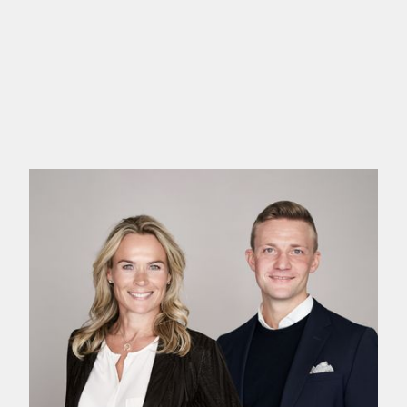
går hånd i hånd. Lejligheden fremstår nyrenoveret med
der skaber en indbydende atmosfære fra første øjeblik
Lejligheden byder velkommen i en stor entré med mass
stuer en suite med flot lysindfald, elegant stuk og rose
understreger den herskabelige stemning i boligen.
Den gode fordelingsgang giver adgang til lejligheden
opbevaringsmuligheder, to nye badeværelser samt et 
bryggers/vaskerum. Lejligheden har desuden to hoveddø
opdele boligen, så den ene afdeling med to værelser 
erhverv.
Boligen overtages nymalet og med nyslebede trægulve, 
Her bosætter man sig yderst centralt i Odense med kor
offentlig transport, samtidig med at man får elevator,
herskabelig lejlighed med både plads, charme og mode