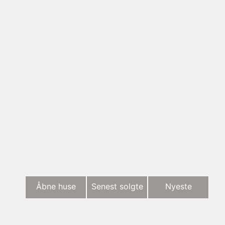
Åbne huse
Senest solgte
Nyeste