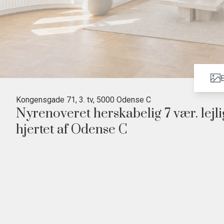
B
Kongensgade 71, 3. tv, 5000 Odense C
Nyrenoveret herskabelig 7 vær. lejl
hjertet af Odense C
• Nyrenoveret med nyt køkken og nye badeværelser
• Elevator, fælles tagterrasse og egen P-plads
• To stuer en suite med altan, stuk og rosetter
• To hoveddøre med mulighed for teenageafdeling elle
• Central beliggenhed for enden af Kongensgade
Nu udbydes denne store og lyse herskabelige lejlighed