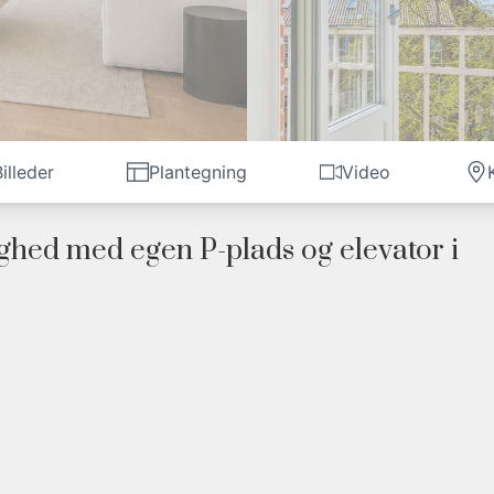
illeder
Plantegning
Video
ighed med egen P-plads og elevator i
r erhverv
 midt i Odense C, hvor klassiske detaljer og moderne komf