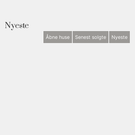
Nyeste
Åbne huse
Senest solgte
Nyeste
NYHED