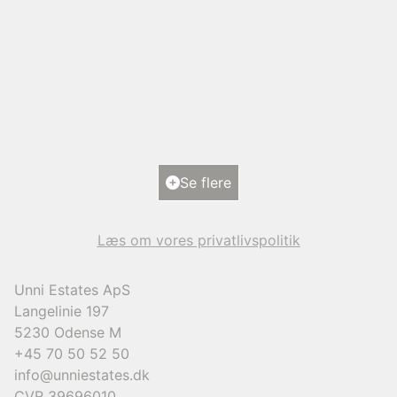
Rønne Alle 20,
5700 Svendborg
2
Boligareal
193
m
2
Grundareal
1.101
m
Ejendomstype
Villa
Se flere
9.950.000 kr.
Læs om vores privatlivspolitik
Unni Estates ApS
Langelinie 197
5230
Odense M
+45 70 50 52 50
info@unniestates.dk
CVR
39696010