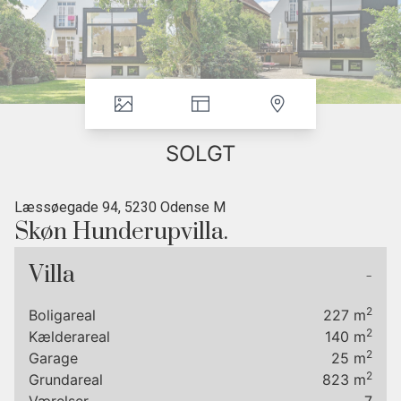
SOLGT
Læssøegade 94, 5230 Odense M
Skøn Hunderupvilla.
RESERVERET
Villa
-
I Odenses skønne Hunderupkvarter møder I denne flotte murermestervilla
2
Boligareal
227
m
med arkitekttegnet tilbygning og den skønneste have. Villaen præsenterer
2
Kælderareal
140
m
sig utrolig flot med hvide facademurer og sort tegltag. Til ejendommen hører
2
Garage
25
m
en garage opført i samme stil som huset. I 2010 gennemgik huset en større
2
Grundareal
823
m
istandsættelse, da den arkitekttegnede tilbygning med fuld kælder i