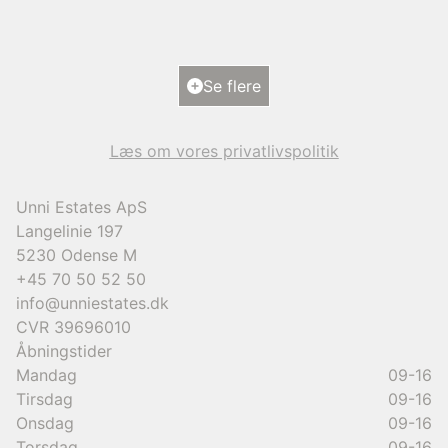
2
Boligareal
288
m
2
Grundareal
890
m
Ejendomstype
Villa
Se flere
12.000.000 kr.
Læs om vores privatlivspolitik
Unni Estates ApS
Langelinie 197
5230
Odense M
+45 70 50 52 50
info@unniestates.dk
CVR
39696010
Åbningstider
Mandag
09-16
Tirsdag
09-16
Onsdag
09-16
Torsdag
09-16