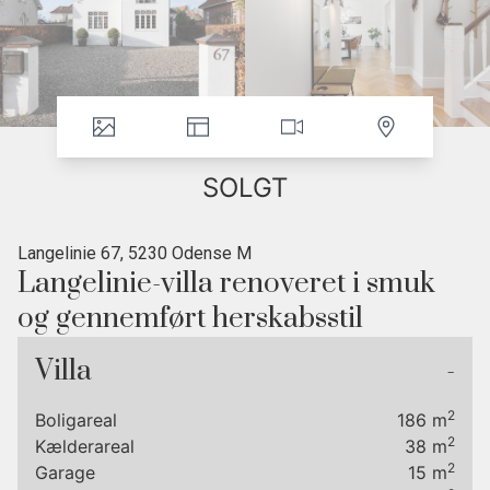
SOLGT
Langelinie 67, 5230 Odense M
Langelinie-villa renoveret i smuk
og gennemført herskabsstil
• Tag fra 2008
Villa
-
• Perfekt opgradering
• Kvalitetsløsninger overalt
2
Boligareal
186
m
• Klassisk look i nye materialer
2
Kælderareal
38
m
• Mulighed for ekstra bad i stueetagen
2
Garage
15
m
• Drømmeplacering nær skov og by