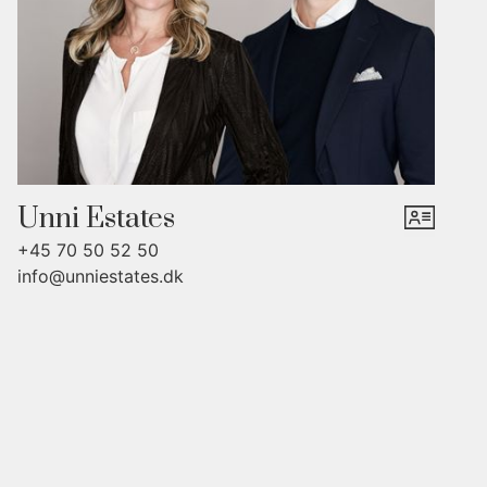
være en integreret del af et sammenhængende udtryk.
Sådan er det både udenfor og indenfor.
Når I træder op ad den lille trappe og ind gennem
hoveddøren, kommer I direkte ind i et lækkert
opholdsareal via en entré, der ligger åbent til den ene
af etagens tre smukke og sammenhængende
opholdsrum. Det største og husets ubetingede
skønneste samlingspunkt er køkkenalrummet, et
Unni Estates
rigtigt leverum, hvorfra der også er fløjdøre ud til en
+45 70 50 52 50
terrasse, der ligger i niveau med køkkenalrummet og
info@unniestates.dk
dermed løftet op i forhold til boligens anden terrasse.
Den kommer man ned til via en terrassetrappe, så I har
flere steder at nyde udelivet og solen, som står på fra
middagstid og indtil solnedgang.
Materialevalget er smagfuldt og gennemført med
præference for varme nuancer i de smukke gulve af
egetræsstave, det bronzefarvede køkken og de fine