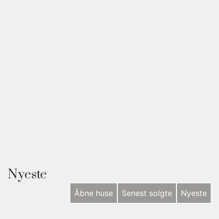
Nyeste
Åbne huse
Senest solgte
Nyeste