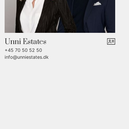
boliger her</a>
Unni Estates
+45 70 50 52 50
info@unniestates.dk