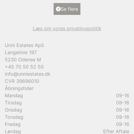
Ejendomstype
Villa
Se flere
9.950.000 kr.
Læs om vores privatlivspolitik
Unni Estates ApS
Langelinie 197
5230
Odense M
+45 70 50 52 50
info@unniestates.dk
CVR
39696010
Åbningstider
Mandag
09-16
Tirsdag
09-16
Onsdag
09-16
Torsdag
09-16
Fredag
09-16
Lørdag
Efter Aftale