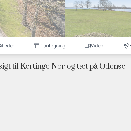
illeder
Plantegning
Video
igt til Kertinge Nor og tæt på Odense
ing og en gennemtænkt indretning. Her bor du i første række til Kertinge Nor med e
agen.