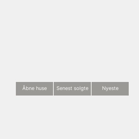
Åbne huse
Senest solgte
Nyeste