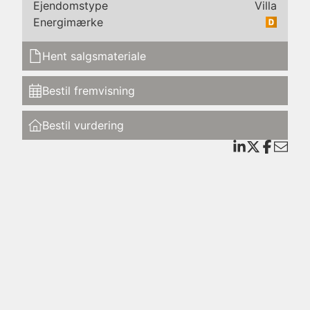
Ejendomstype
Villa
Energimærke
Hent salgsmateriale
ammer
dfald
Bestil fremvisning
Bestil vurdering
r og
dørs