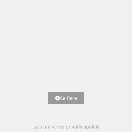
Halshusene 21, Hasmark Strand
5450 Otterup
2
Boligareal
118
m
Ejendomstype
Fritidsbolig
Se flere
6.000.000 kr.
Læs om vores privatlivspolitik