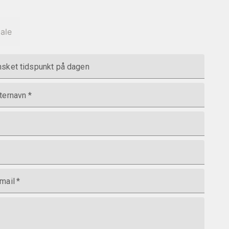
iale
sket tidspunkt på dagen
ternavn
*
mail
*