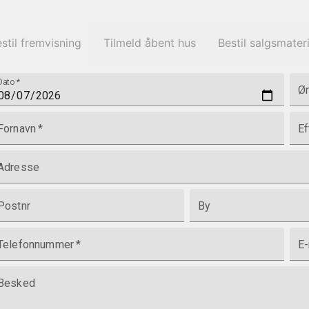
stil fremvisning
Tilmeld åbent hus
Bestil salgsmater
Dato
*
Øn
Fornavn
*
Ef
Adresse
Postnr
By
Telefonnummer
*
E-
Besked