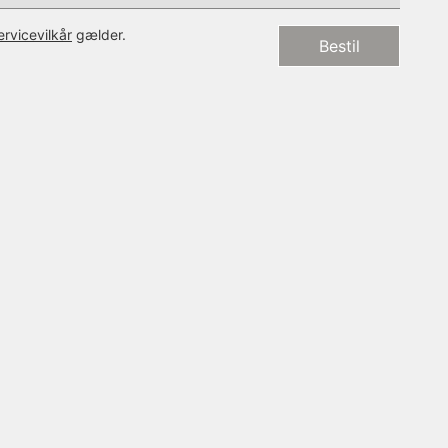
ervicevilkår
gælder.
Bestil