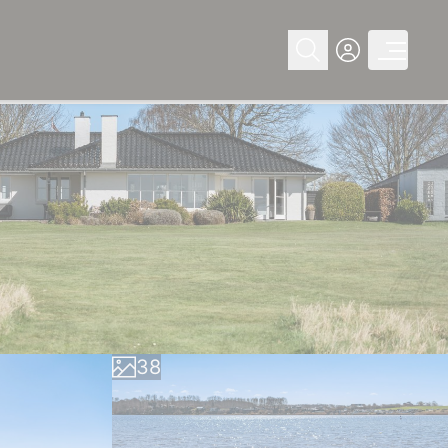
0
1
2
3
4
0
5
1
6
2
7
3
8
4
9
5
6