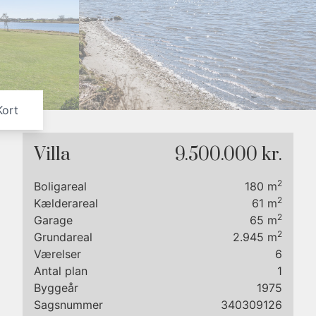
7
8
9
Kort
Villa
9.500.000 kr.
2
Boligareal
180
m
2
Kælderareal
61
m
2
Garage
65
m
2
Grundareal
2.945
m
Værelser
6
Antal plan
1
n åben
Byggeår
1975
Sagsnummer
340309126