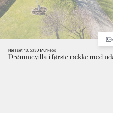
B
Næsset 40, 5330 Munkebo
Drømmevilla i første række med uds
• Første række til Kertinge Nor
• Renoveret villa med gulvvarme
• 4 værelser og 2 badeværelser
• 15 minutter fra Odense
Velkommen til Næsset 40, en fuldmuret kvalitetsvilla med en attraktiv placer
udsigt over vand og grønne omgivelser, som skaber rolige rammer om hverd