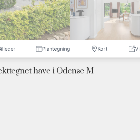
illeder
Plantegning
Kort
V
ekttegnet have i Odense M
delige, der blev opført på grunden i 1957. Der er stort set b
2016 og frem til 2024 renoveret det hele og desuden tilby