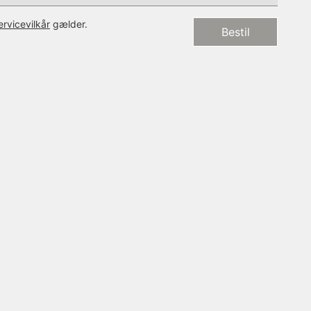
ervicevilkår
gælder.
Bestil