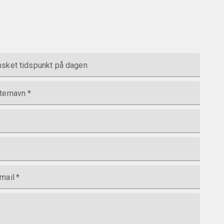
sket tidspunkt på dagen
ternavn
*
mail
*