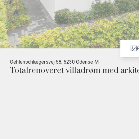
B
Oehlenschlægersvej 58, 5230 Odense M
Totalrenoveret villadrøm med arkit
• Renoveret i perioden 2016 til 2024
• Kæmpestort og lyst køkkenalrum
• Fem værelser og to badeværelser
• Privat have med petanque-bane
• Sikringsrum på 25 kvadratmeter
Huset er fuldstændigt forvandlet i forhold til det oprin
ydermurene tilbage, for de nuværende ejere har siden 