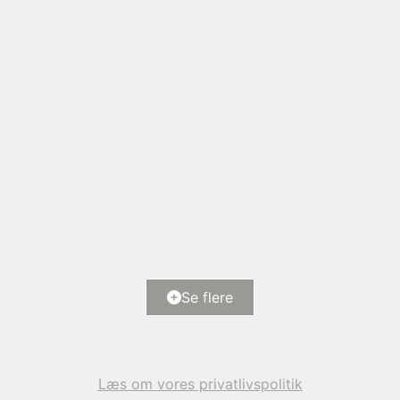
Halshusene 21, Hasmark Strand
5450 Otterup
2
Boligareal
118
m
Ejendomstype
Fritidsbolig
Se flere
6.000.000 kr.
Læs om vores privatlivspolitik