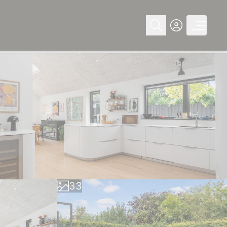
0
0
1
1
2
2
3
3
4
4
5
5
6
6