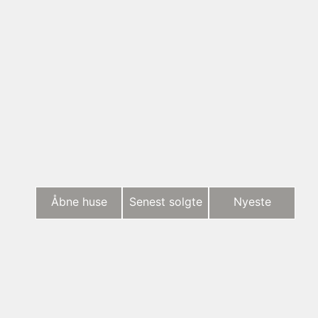
Åbne huse
Senest solgte
Nyeste