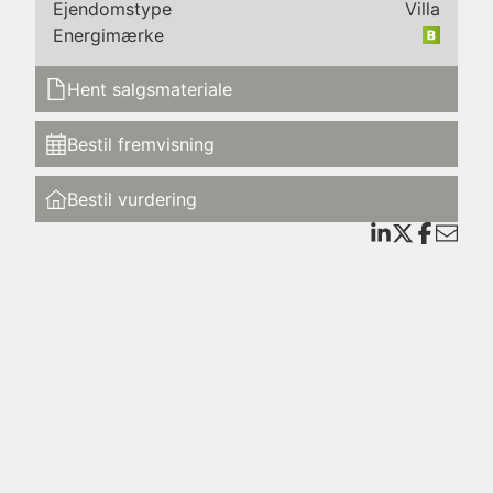
g en
Ejendomstype
Villa
Energimærke
Hent salgsmateriale
g
Bestil fremvisning
t
Bestil vurdering
kket
s og
dt
ange
det.