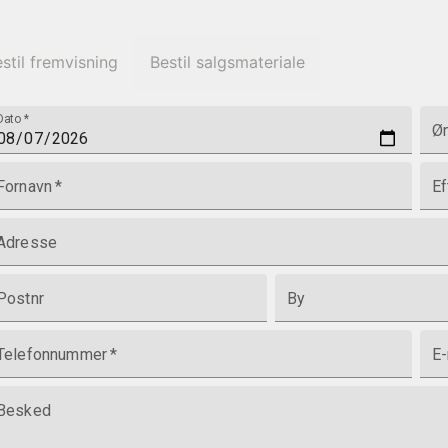
stil fremvisning
Bestil salgsmateriale
Dato
*
Øn
Fornavn
*
Ef
Adresse
Postnr
By
Telefonnummer
*
E-
Besked