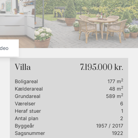
7
7
8
8
9
9
ideo
Villa
7.195.000 kr.
2
Boligareal
177
m
2
Kælderareal
48
m
2
Grundareal
589
m
Værelser
6
Heraf stuer
1
Antal plan
2
lot
Byggeår
1957
/ 2017
gget
Sagsnummer
1922