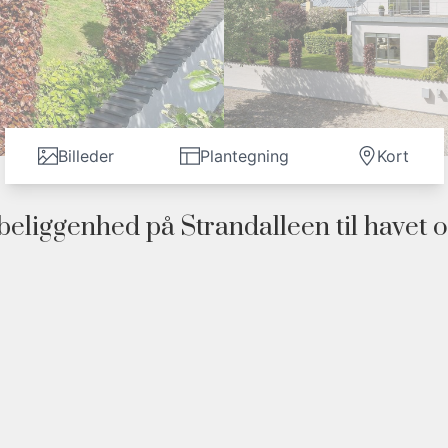
Billeder
Plantegning
Kort
beliggenhed på Strandalleen til havet 
 med ca. 50 m til Storebælt og med skovbrynet som smukt bagtæppe. Der er således
reliv på den anden side. En bolig som gør et sommerhus overflødigt.
 og på 25 min. til Odense.
 200 år gammelt egetræ.
 der samtidig byder på yderst gennemtænkte lysindfald.