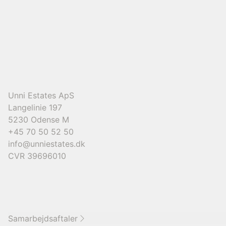
4.195.000 kr.
Unni Estates ApS
Langelinie 197
5230
Odense M
+45 70 50 52 50
info@unniestates.dk
CVR
39696010
Samarbejdsaftaler