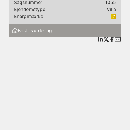
Sagsnummer
1055
Ejendomstype
Villa
Energimærke
il
Bestil vurdering
e til
k og
 og