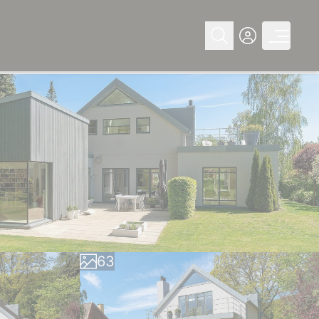
0
1
2
3
0
4
1
5
2
6
3
7
4
8
5
9
6