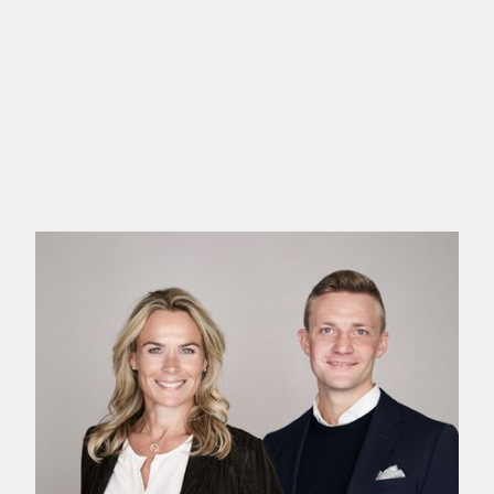
Centralt placeret - i en lyssøjle - svæver husets trappe i hvid corian til 1. 
rummene. I stueplan: entré, stor opholdsstue med gaspejs, stort køkken/alrum
henholdsvis vestvendt og sydvendt terrasse med åben udendørs pejs. En melle
kontor/atelier med ovenlys og sprosseløst hjørnevindue, der åbner en udsig
Den centrale hvide trappe føres fra 1. salen videre i en fordelingsrepos, der
påklædningsafdeling og udgang til østvendt terrasse mod vandet. En samm
stort værelse/kontor med udgang til sydvendt tagterrasse med udsigt mod va
hylder fra Boffi,
Huset rummer et gedigent og udsøgt materialevalg, der langt hen er anskaffet 
arkitektur. Der er således tale om et aldeles unikt byggeri, der både skal ople