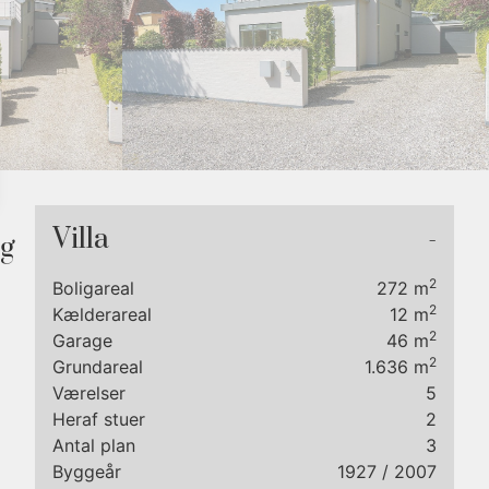
7
8
9
Villa
-
og
2
Boligareal
272
m
2
Kælderareal
12
m
2
Garage
46
m
2
Grundareal
1.636
m
Værelser
5
Heraf stuer
2
Antal plan
3
Byggeår
1927
/ 2007