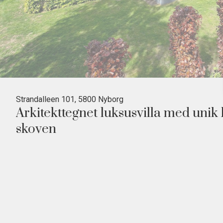
Strandalleen 101, 5800 Nyborg
Arkitekttegnet luksusvilla med unik 
skoven
Denne pragtfulde villa er beliggende i den nordligste ende af Strandalléen
adgang til ugenert sandstrand på den ene side og fredet skov med et rigt dy
Beliggenheden er central, idet man på godt en time kan komme til København
Haven, der støder op til skoven, har parkagtig karakter centreret omkring et
Både himmel og omgivende natur trækkes ind i huset gennem vinduespartier,