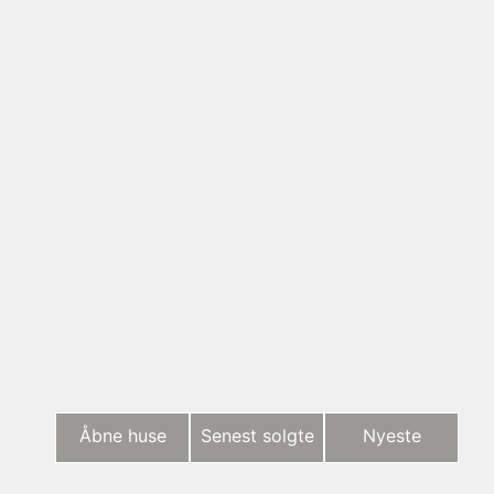
Åbne huse
Senest solgte
Nyeste