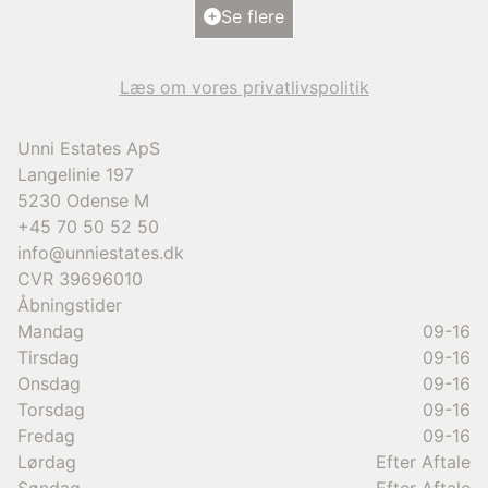
Ejendomstype
Villa
Se flere
12.000.000 kr.
Læs om vores privatlivspolitik
Unni Estates ApS
Langelinie 197
5230
Odense M
+45 70 50 52 50
info@unniestates.dk
CVR
39696010
Åbningstider
Mandag
09-16
Tirsdag
09-16
Onsdag
09-16
Torsdag
09-16
Fredag
09-16
Lørdag
Efter Aftale