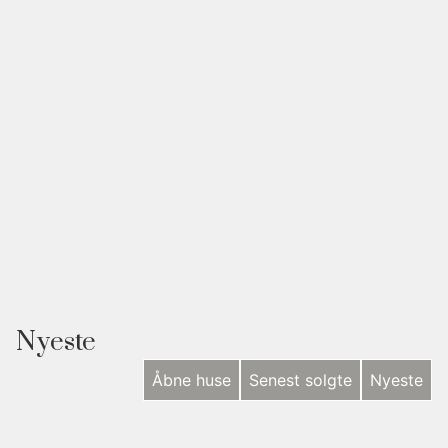
Nyeste
Åbne huse
Senest solgte
Nyeste