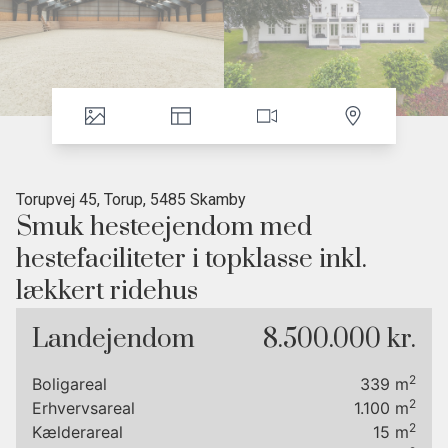
Torupvej 45, Torup, 5485 Skamby
Smuk hesteejendom med
hestefaciliteter i topklasse inkl.
lækkert ridehus
• Lækkert ridehus
Landejendom
8.500.000 kr.
• Ejendommen er renoveret i 2020
• Hovedhus i tiptop stand
2
Boligareal
339
m
• Hestestald med ti bokse
2
Erhvervsareal
1.100
m
• Ridebane i de rigtige mål
2
Kælderareal
15
m