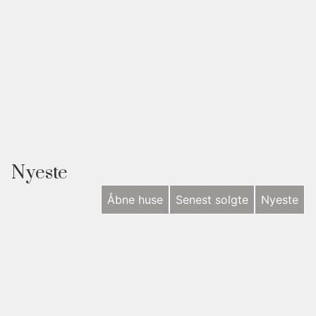
Nyeste
Åbne huse
Senest solgte
Nyeste
NYHED