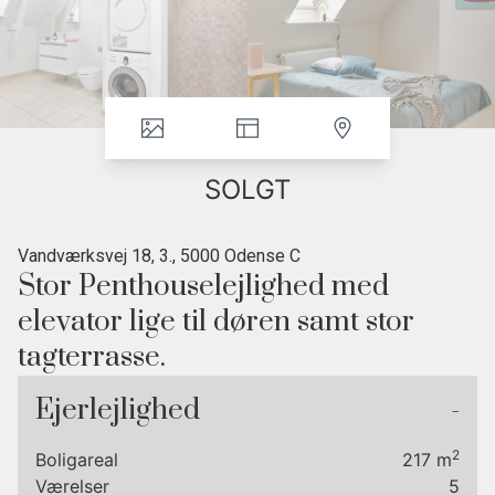
SOLGT
Vandværksvej 18, 3., 5000 Odense C
Stor Penthouselejlighed med
elevator lige til døren samt stor
tagterrasse.
SOLGT!
Ejerlejlighed
-
Stor penthouselejlighed i hjertet af Odense C.
2
Boligareal
217
m
Centralt beliggende penthouselejlighed på 217 m2 med pragtfuld udsigt
Værelser
5