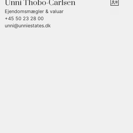
Unni Thobo-Carlsen
havemøbler.
Ejendomsmægler & valuar
En super lejlighed for dem som vil bo centralt og stadig i rolige grønne
+45 50 23 28 00
omgivelser.
unni@unniestates.dk