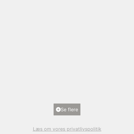
Rønne Alle 20,
5700 Svendborg
2
Boligareal
193
m
2
Grundareal
1.101
m
Ejendomstype
Villa
Se flere
9.950.000 kr.
Læs om vores privatlivspolitik